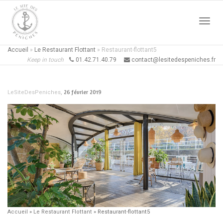
Active
Accueil
»
Le Restaurant Flottant
»
Restaurant-flottant5
Keep in touch
01.42.71.40.79
contact@lesitedespeniches.fr
naviga
,
26 février 2019
LeSiteDesPeniches
Accueil
»
Le Restaurant Flottant
»
Restaurant-flottant5