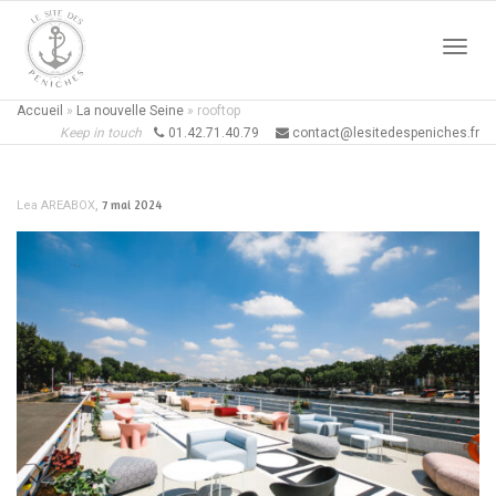
Active
Accueil
»
La nouvelle Seine
»
rooftop
Keep in touch
01.42.71.40.79
contact@lesitedespeniches.fr
naviga
,
7 mai 2024
Lea AREABOX