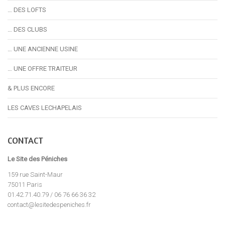
… DES LOFTS
… DES CLUBS
… UNE ANCIENNE USINE
… UNE OFFRE TRAITEUR
& PLUS ENCORE
LES CAVES LECHAPELAIS
CONTACT
Le Site des Péniches
159 rue Saint-Maur
75011 Paris
01.42.71.40.79 / 06 76 66 36 32
contact@lesitedespeniches.fr