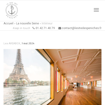
Active
Accueil
»
La nouvelle Seine
»
Intérieur
Keep in touch
01.42.71.40.79
contact@lesitedespeniches.fr
naviga
,
7 mai 2024
Lea AREABOX