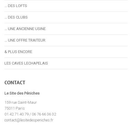
… DES LOFTS
… DES CLUBS
… UNE ANCIENNE USINE
… UNE OFFRE TRAITEUR
& PLUS ENCORE
LES CAVES LECHAPELAIS
CONTACT
Le Site des Péniches
159 rue Saint-Maur
75011 Paris
01.42.71.40.79 / 06 76 66 36 32
contact@lesitedespeniches.fr