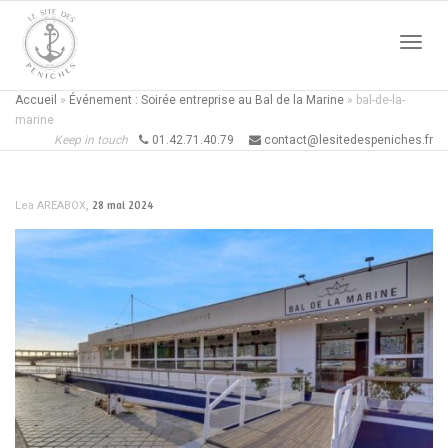
Active
Accueil
»
Événement : Soirée entreprise au Bal de la Marine
»
bal-de-la-
marine
Keep in touch
01.42.71.40.79
contact@lesitedespeniches.fr
naviga
,
28 mai 2024
Lea AREABOX