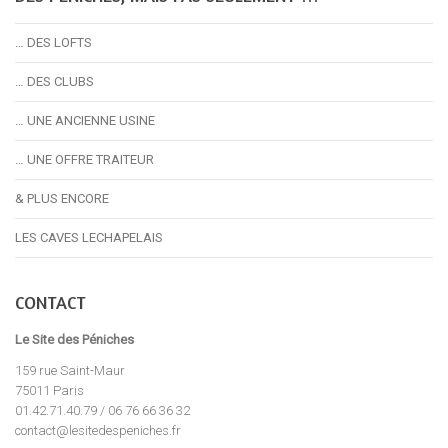
… DES LOFTS
… DES CLUBS
… UNE ANCIENNE USINE
… UNE OFFRE TRAITEUR
& PLUS ENCORE
LES CAVES LECHAPELAIS
CONTACT
Le Site des Péniches
159 rue Saint-Maur
75011 Paris
01.42.71.40.79 / 06 76 66 36 32
contact@lesitedespeniches.fr