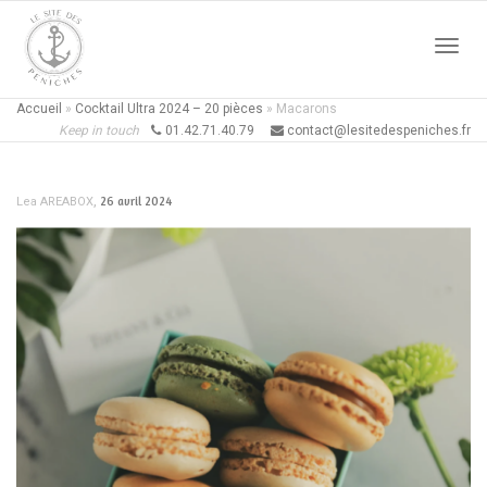
Active
Accueil
»
Cocktail Ultra 2024 – 20 pièces
»
Macarons
Keep in touch
01.42.71.40.79
contact@lesitedespeniches.fr
naviga
,
26 avril 2024
Lea AREABOX