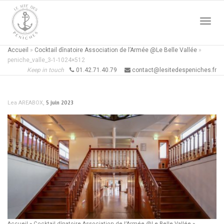
Active
Accueil
»
Cocktail dînatoire Association de l’Armée @Le Belle Vallée
»
peniche_valle_3-1-1024×512
Keep in touch
01.42.71.40.79
contact@lesitedespeniches.fr
naviga
,
5 juin 2023
Lea AREABOX
Accueil
»
Cocktail dînatoire Association de l’Armée @Le Belle Vallée
»