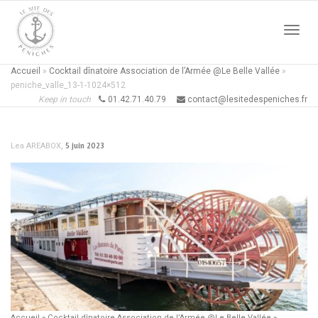
Active
Accueil
»
Cocktail dînatoire Association de l’Armée @Le Belle Vallée
»
peniche_valle_13-1-1024×512
Keep in touch
01.42.71.40.79
contact@lesitedespeniches.fr
naviga
,
5 juin 2023
Lea AREABOX
Accueil
»
Cocktail dînatoire Association de l’Armée @Le Belle Vallée
»