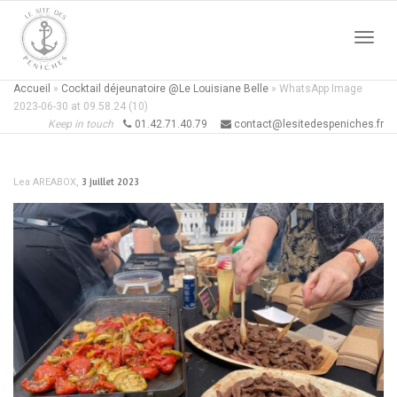
Active
Accueil
»
Cocktail déjeunatoire @Le Louisiane Belle
»
WhatsApp Image
2023-06-30 at 09.58.24 (10)
Keep in touch
01.42.71.40.79
contact@lesitedespeniches.fr
naviga
,
3 juillet 2023
Lea AREABOX