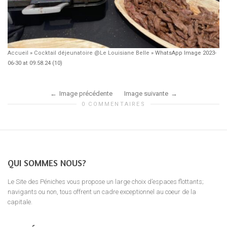
Accueil
»
Cocktail déjeunatoire @Le Louisiane Belle
»
WhatsApp Image 2023-
06-30 at 09.58.24 (10)
Image précédente
Image suivante
0 COMMENTAIRES
QUI SOMMES NOUS?
Le Site des Péniches vous propose un large choix d’espaces flottants;
navigants ou non, tous offrent un cadre exceptionnel au coeur de la
capitale.