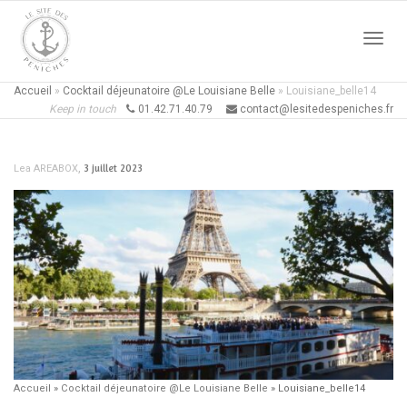
Active
Accueil
»
Cocktail déjeunatoire @Le Louisiane Belle
»
Louisiane_belle14
Keep in touch
01.42.71.40.79
contact@lesitedespeniches.fr
naviga
,
3 juillet 2023
Lea AREABOX
Accueil
»
Cocktail déjeunatoire @Le Louisiane Belle
»
Louisiane_belle14