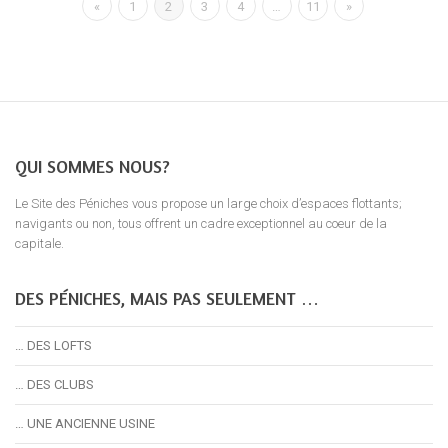
«
1
2
3
4
…
11
»
QUI SOMMES NOUS?
Le Site des Péniches vous propose un large choix d’espaces flottants;
navigants ou non, tous offrent un cadre exceptionnel au coeur de la
capitale.
DES PÉNICHES, MAIS PAS SEULEMENT …
… DES LOFTS
… DES CLUBS
… UNE ANCIENNE USINE