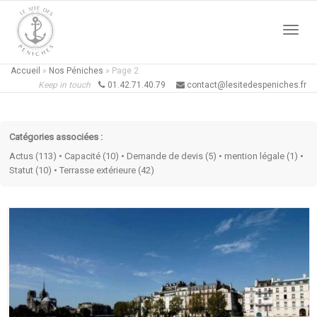
Active
Accueil
»
Nos Péniches
»
Page 2
Keep in touch
01.42.71.40.79
contact@lesitedespeniches.fr
naviga
Catégories associées :
Actus (113)
•
Capacité (10)
•
Demande de devis (5)
•
mention légale (1)
•
Statut (10)
•
Terrasse extérieure (42)