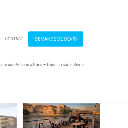
in touch
01.42.71.40.79
contact@lesitedespeniches.fr
DEMANDE DE DEVIS
CONTACT
Terrasse Extérieure
ire sur Péniche à Paris — Réunion sur la Seine
Accueil » Nos Péniches » Page 10
 lire plus
En lire plus
0
likes