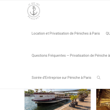
Accueil
»
Nos Péniches
»
Page 10
Location et Privatisation de Péniches à Paris
QU
Catégories associées :
Actus (113)
•
Capacité (10)
•
Demande de
De 5
devis (5)
•
mention légale (1)
•
Statut (10)
•
Questions Fréquentes — Privatisation de Péniche à
Terrasse extérieure (42)
Accueil
0
like
Soirée d’Entreprise sur Péniche à Paris