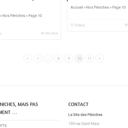
Accueil » Nos Péniches » Page 10
 » Nos Péniches » Page 10
En
0
likes
En lire plus
s
«
1
…
8
9
10
11
»
NICHES, MAIS PAS
CONTACT
MENT …
Le Site des Péniches
159 rue Saint-Maur
OFTS