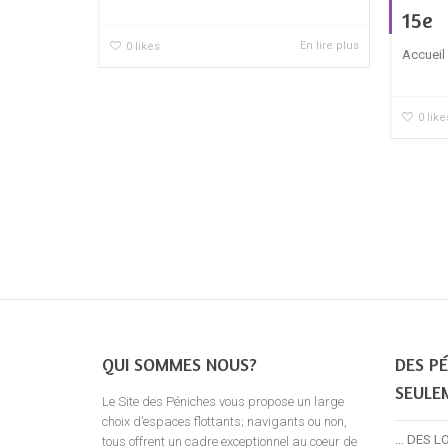
15e
En lire plus
0
likes
Accueil
0
like
QUI SOMMES NOUS?
DES PÉ
SEULE
Le Site des Péniches vous propose un large
choix d’espaces flottants; navigants ou non,
… DES L
tous offrent un cadre exceptionnel au coeur de