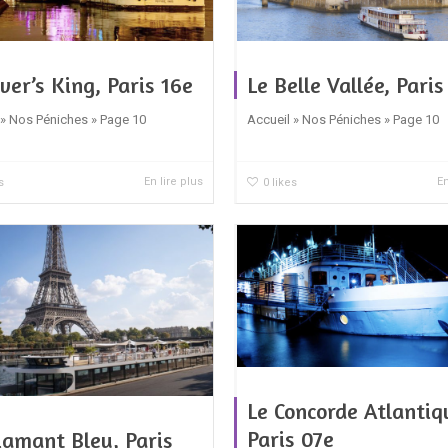
ver’s King, Paris 16e
Le Belle Vallée, Paris
 » Nos Péniches » Page 10
Accueil » Nos Péniches » Page 10
En lire plus
En
s
0
likes
Le Concorde Atlantiq
Paris 07e
iamant Bleu, Paris