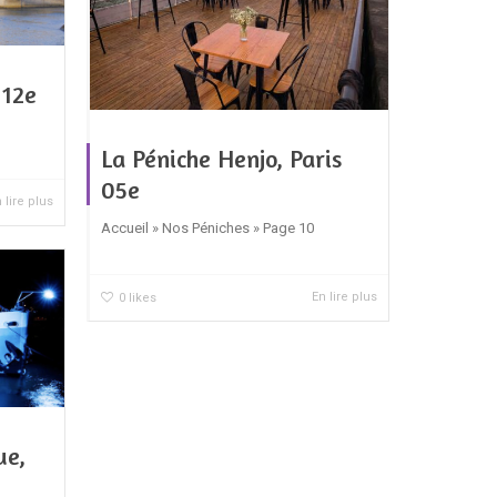
 12e
La Péniche Henjo, Paris
05e
 lire plus
Accueil » Nos Péniches » Page 10
En lire plus
0
likes
ue,