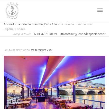
Active
Accueil
»
La Baleine Blanche, Paris 13e
»
La Baleine Blanche Pont
Supérieur soirée
Keep in touch
01.42.71.40.79
contact@lesitedespeniches.fr
naviga
,
19 décembre 2017
LeSiteDesPeniches