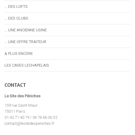
… DES LOFTS
… DES CLUBS
… UNE ANCIENNE USINE
… UNE OFFRE TRAITEUR
& PLUS ENCORE
LES CAVES LECHAPELAIS
CONTACT
Le Site des Péniches
159 rue Saint-Maur
75011 Paris
01.42.71.40.79 / 06 76 66 36 32
contact@lesitedespeniches.fr