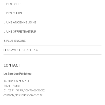
… DES LOFTS
… DES CLUBS
… UNE ANCIENNE USINE
… UNE OFFRE TRAITEUR
& PLUS ENCORE
LES CAVES LECHAPELAIS
CONTACT
Le Site des Péniches
159 rue Saint-Maur
75011 Paris
01.42.71.40.79 / 06 76 66 36 32
contact@lesitedespeniches.fr