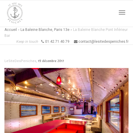
Active
Accueil
»
La Baleine Blanche, Paris 13e
»
La Baleine Blanche Pont Inférieur
Bar
Keep in touch
01.42.71.40.79
contact@lesitedespeniches.fr
naviga
,
19 décembre 2017
LeSiteDesPeniches