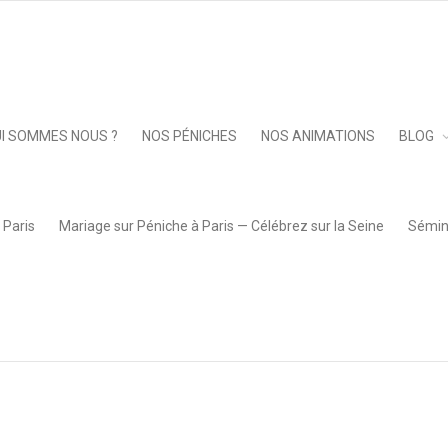
Keep 
I SOMMES NOUS ?
NOS PÉNICHES
NOS ANIMATIONS
BLOG
 Paris
Mariage sur Péniche à Paris — Célébrez sur la Seine
Sémina