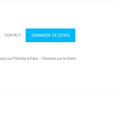
in touch
01.42.71.40.79
contact@lesitedespeniches.fr
DEMANDE DE DEVIS
CONTACT
ire sur Péniche à Paris — Réunion sur la Seine