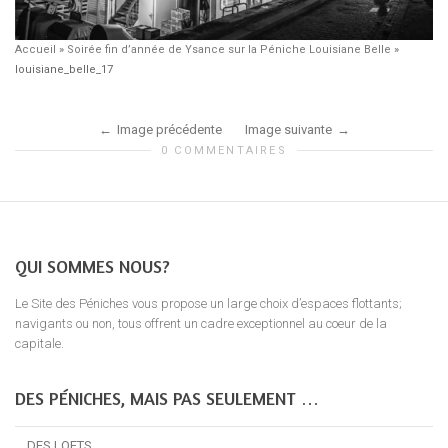
Accueil
»
Soirée fin d’année de Ysance sur la Péniche Louisiane Belle
»
louisiane_belle_17
Image précédente
Image suivante
0 COMMENTAIRES
QUI SOMMES NOUS?
Le Site des Péniches vous propose un large choix d’espaces flottants;
navigants ou non, tous offrent un cadre exceptionnel au coeur de la
capitale.
DES PÉNICHES, MAIS PAS SEULEMENT …
… DES LOFTS