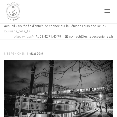
Active
Accueil
»
Soirée fin d’année de Ysance sur la Péniche Louisiane Belle
»
louisiane_belle_17
Keep in touch
01.42.71.40.79
contact@lesitedespeniches.fr
naviga
,
8 juillet 2019
SITE PÉNICHES