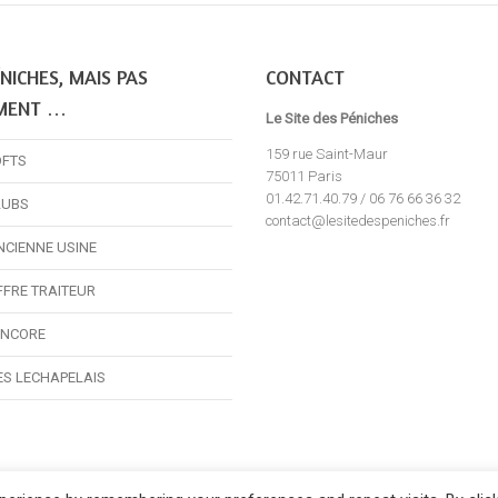
NICHES, MAIS PAS
CONTACT
MENT …
Le Site des Péniches
159 rue Saint-Maur
OFTS
75011 Paris
01.42.71.40.79 / 06 76 66 36 32
LUBS
contact@lesitedespeniches.fr
NCIENNE USINE
FFRE TRAITEUR
ENCORE
ES LECHAPELAIS