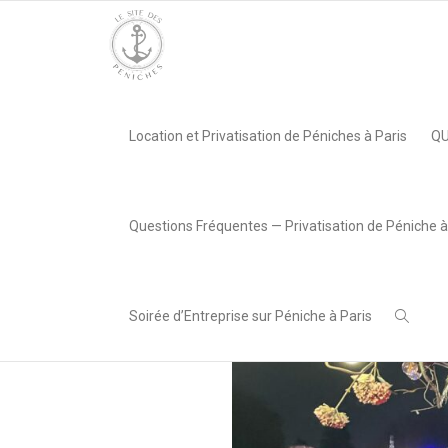
Accueil
»
Événement Extende au River’s King
»
rvk – extende
Location et Privatisation de Péniches à Paris
QU
,
Chiara Cocco
8 avril 2025
Questions Fréquentes — Privatisation de Péniche à
Soirée d’Entreprise sur Péniche à Paris