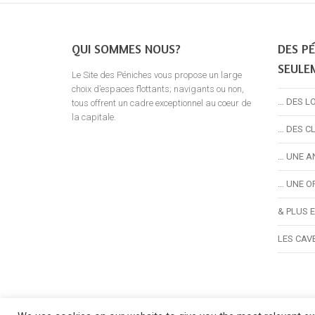
QUI SOMMES NOUS?
DES PÉ
SEULE
Le Site des Péniches vous propose un large
choix d’espaces flottants; navigants ou non,
… DES L
tous offrent un cadre exceptionnel au coeur de
la capitale.
… DES C
… UNE A
… UNE O
& PLUS 
LES CAV