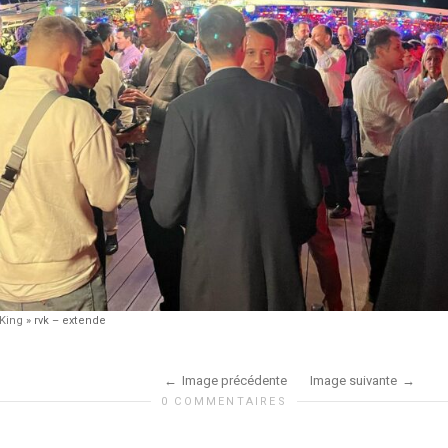
 King
»
rvk – extende
Image précédente
Image suivante
0 COMMENTAIRES