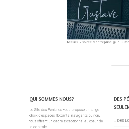
Accueil
»
Soirée d’entreprise @Le Gust
QUI SOMMES NOUS?
DES PÉ
SEULE
Le Site des Péniches vous propose un large
choix d’espaces flottants; navigants ou non,
… DES L
tous offrent un cadre exceptionnel au coeur de
la capitale.