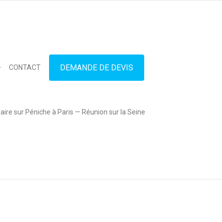
in touch
01.42.71.40.79
contact@lesitedespeniches.fr
DEMANDE DE DEVIS
CONTACT
ire sur Péniche à Paris — Réunion sur la Seine