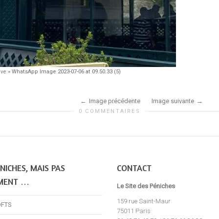
ave
»
WhatsApp Image 2023-07-06 at 09.50.33 (5)
Image précédente
Image suivante
0 COMMENTAIRES
NICHES, MAIS PAS
CONTACT
MENT …
Le Site des Péniches
159 rue Saint-Maur
OFTS
75011 Paris