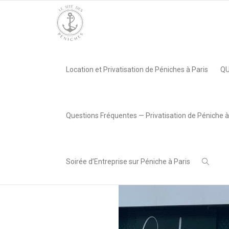
Accueil
»
Soirée d’entreprise @Le Gustave
»
WhatsApp Image 2
Location et Privatisation de Péniches à Paris
QU
,
Lea AREABOX
7 juillet
2023
Questions Fréquentes — Privatisation de Péniche à
Soirée d’Entreprise sur Péniche à Paris