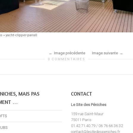
is
»
yacht-clipper-paris0
Image précédente
Image suivante
0 COMMENTAIRES
NICHES, MAIS PAS
CONTACT
MENT …
Le Site des Péniches
159 rue Saint-Maur
OFTS
75011 Paris
01.42.71.40.79 / 06 76 66 36 32
LUBS
contact@lesitedespeniches.fr