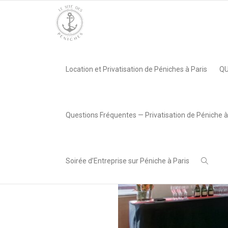
Accueil
»
Privatisation Yacht Clipper Paris
»
yacht-clipper-paris
Location et Privatisation de Péniches à Paris
QU
,
Lea AREABOX
25 juillet
2024
Questions Fréquentes — Privatisation de Péniche à
Soirée d’Entreprise sur Péniche à Paris