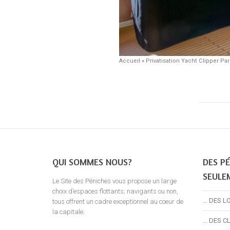
Accueil
»
Privatisation Yacht Clipper Par
QUI SOMMES NOUS?
DES PÉ
SEULE
Le Site des Péniches vous propose un large
choix d’espaces flottants; navigants ou non,
… DES L
tous offrent un cadre exceptionnel au coeur de
la capitale.
… DES C