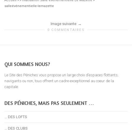
Accueil
»
Privatisation Salle événementielle Le Mazette
»
salleévénementielle-lemazette
Image suivante
0 COMMENTAIRES
QUI SOMMES NOUS?
Le Site des Péniches vous propose un large choix d’espaces flottants;
navigants ou non, tous offrent un cadre exceptionnel au coeur de la
capitale.
DES PÉNICHES, MAIS PAS SEULEMENT …
… DES LOFTS
… DES CLUBS