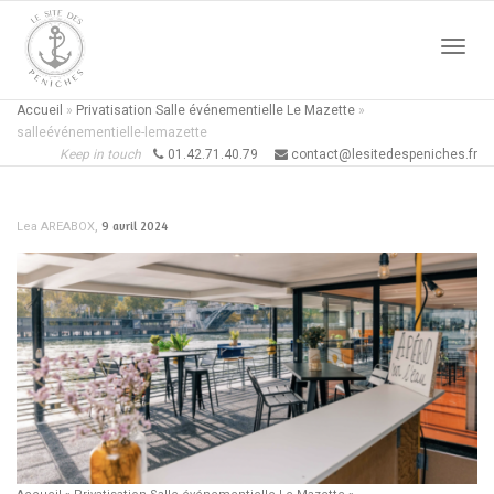
Active
Accueil
»
Privatisation Salle événementielle Le Mazette
»
salleévénementielle-lemazette
Keep in touch
01.42.71.40.79
contact@lesitedespeniches.fr
naviga
,
9 avril 2024
Lea AREABOX