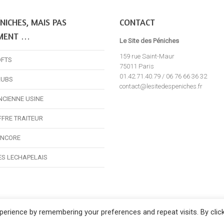
NICHES, MAIS PAS
CONTACT
MENT …
Le Site des Péniches
159 rue Saint-Maur
OFTS
75011 Paris
01.42.71.40.79 / 06 76 66 36 32
LUBS
contact@lesitedespeniches.fr
NCIENNE USINE
FFRE TRAITEUR
ENCORE
ES LECHAPELAIS
erience by remembering your preferences and repeat visits. By clic
Le Site des Péniches,
privatisation, location et réservation des péniches pari