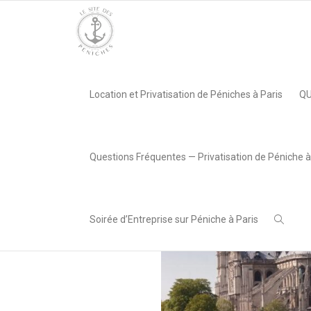
Accueil
»
Péniche Unic, Paris 13e
»
Péniche Unic Notre Dame
Location et Privatisation de Péniches à Paris
QU
,
LeSiteDesPeniches
15 décembre
2017
Questions Fréquentes — Privatisation de Péniche à
Soirée d’Entreprise sur Péniche à Paris