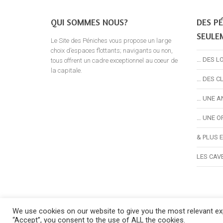
QUI SOMMES NOUS?
DES PÉ
SEULE
Le Site des Péniches vous propose un large
choix d’espaces flottants; navigants ou non,
… DES L
tous offrent un cadre exceptionnel au coeur de
la capitale.
… DES C
… UNE A
… UNE O
& PLUS 
LES CAV
We use cookies on our website to give you the most relevant exp
©2024 
“Accept”, you consent to the use of ALL the cookies.