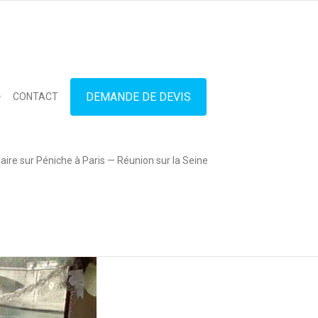
in touch
01.42.71.40.79
contact@lesitedespeniches.fr
DEMANDE DE DEVIS
CONTACT
ire sur Péniche à Paris — Réunion sur la Seine