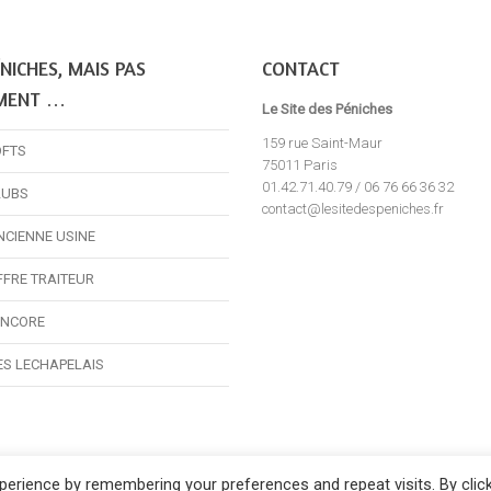
NICHES, MAIS PAS
CONTACT
MENT …
Le Site des Péniches
159 rue Saint-Maur
OFTS
75011 Paris
01.42.71.40.79 / 06 76 66 36 32
LUBS
contact@lesitedespeniches.fr
NCIENNE USINE
FFRE TRAITEUR
ENCORE
ES LECHAPELAIS
erience by remembering your preferences and repeat visits. By clic