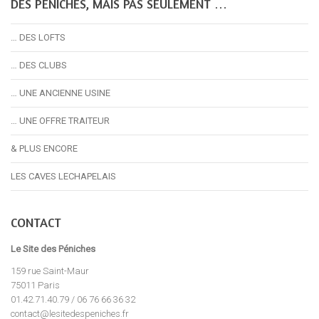
DES PÉNICHES, MAIS PAS SEULEMENT …
… DES LOFTS
… DES CLUBS
… UNE ANCIENNE USINE
… UNE OFFRE TRAITEUR
& PLUS ENCORE
LES CAVES LECHAPELAIS
CONTACT
Le Site des Péniches
159 rue Saint-Maur
75011 Paris
01.42.71.40.79 / 06 76 66 36 32
contact@lesitedespeniches.fr