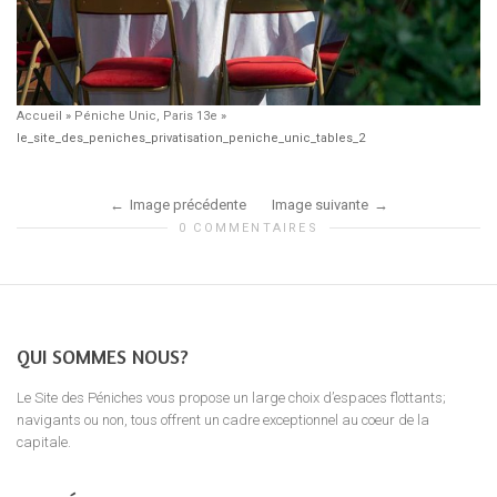
Accueil
»
Péniche Unic, Paris 13e
»
le_site_des_peniches_privatisation_peniche_unic_tables_2
Image précédente
Image suivante
0 COMMENTAIRES
QUI SOMMES NOUS?
Le Site des Péniches vous propose un large choix d’espaces flottants;
navigants ou non, tous offrent un cadre exceptionnel au coeur de la
capitale.