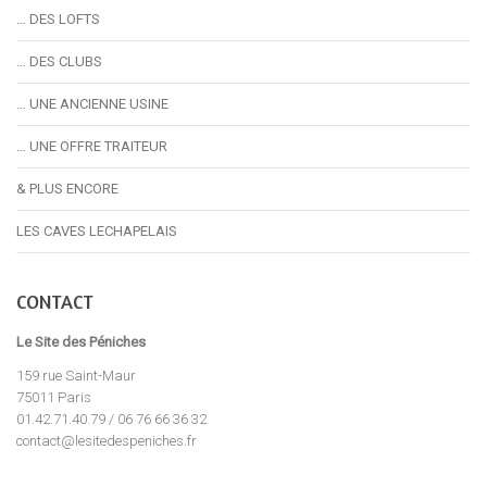
… DES LOFTS
… DES CLUBS
… UNE ANCIENNE USINE
… UNE OFFRE TRAITEUR
& PLUS ENCORE
LES CAVES LECHAPELAIS
CONTACT
Le Site des Péniches
159 rue Saint-Maur
75011 Paris
01.42.71.40.79 / 06 76 66 36 32
contact@lesitedespeniches.fr