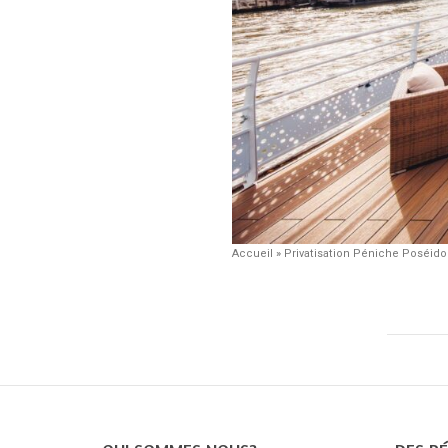
Accueil
»
Privatisation Péniche Poséid