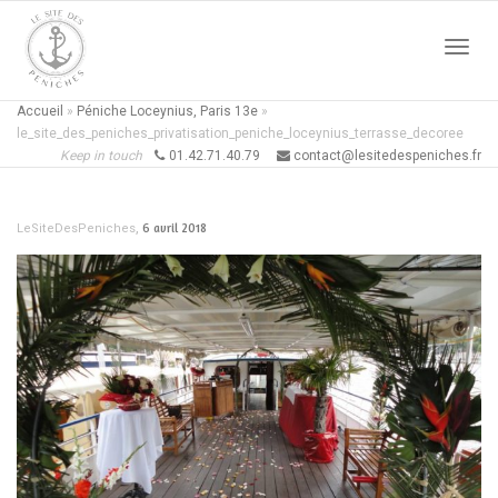
Active
Accueil
»
Péniche Loceynius, Paris 13e
»
le_site_des_peniches_privatisation_peniche_loceynius_terrasse_decoree
Keep in touch
01.42.71.40.79
contact@lesitedespeniches.fr
naviga
,
6 avril 2018
LeSiteDesPeniches