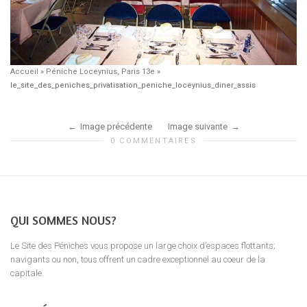
Accueil
»
Péniche Loceynius, Paris 13e
»
le_site_des_peniches_privatisation_peniche_loceynius_diner_assis
Image précédente
Image suivante
0 COMMENTAIRES
QUI SOMMES NOUS?
Le Site des Péniches vous propose un large choix d’espaces flottants;
navigants ou non, tous offrent un cadre exceptionnel au coeur de la
capitale.