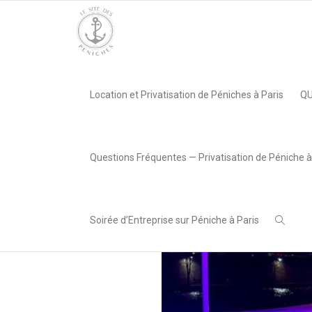
Accueil
»
Péniche Loceynius, Paris 13e
»
Intèrieur Loceynius
Location et Privatisation de Péniches à Paris
QU
Adriana
,
Radivojevic
30 avril
Questions Fréquentes — Privatisation de Péniche à
2025
Soirée d’Entreprise sur Péniche à Paris