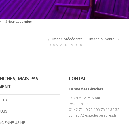
»
Intèrieur Loceynius
Image précédente
Image suivante
0 COMMENTAIRES
NICHES, MAIS PAS
CONTACT
MENT …
Le Site des Péniches
159 rue Saint-Maur
OFTS
75011 Paris
01.42.71.40.79 / 06 76 66 36 32
LUBS
contact@lesitedespeniches.fr
NCIENNE USINE