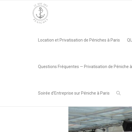
Accueil
»
Péniche Loceynius, Paris 13e
»
Terrasse Loceynius
Location et Privatisation de Péniches à Paris
QU
Adriana
,
Radivojevic
30 avril
Questions Fréquentes — Privatisation de Péniche à
2025
Soirée d’Entreprise sur Péniche à Paris