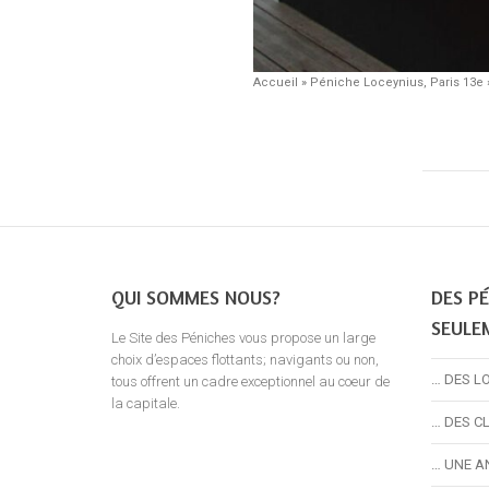
Accueil
»
Péniche Loceynius, Paris 13e
QUI SOMMES NOUS?
DES PÉ
SEULE
Le Site des Péniches vous propose un large
choix d’espaces flottants; navigants ou non,
… DES L
tous offrent un cadre exceptionnel au coeur de
la capitale.
… DES C
… UNE A