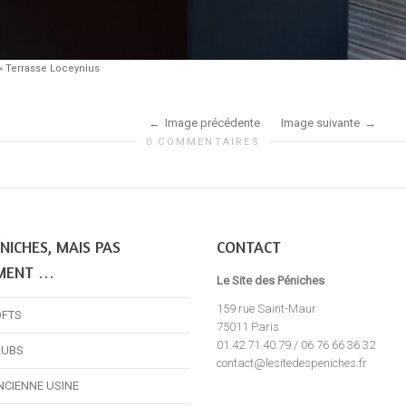
»
Terrasse Loceynius
Image précédente
Image suivante
0 COMMENTAIRES
NICHES, MAIS PAS
CONTACT
MENT …
Le Site des Péniches
159 rue Saint-Maur
OFTS
75011 Paris
01.42.71.40.79 / 06 76 66 36 32
LUBS
contact@lesitedespeniches.fr
NCIENNE USINE