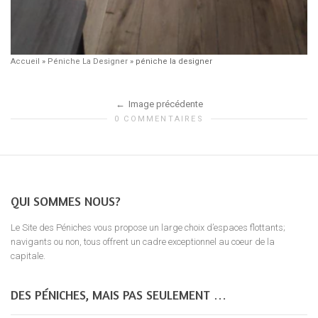
Accueil
»
Péniche La Designer
»
péniche la designer
Image précédente
0 COMMENTAIRES
QUI SOMMES NOUS?
Le Site des Péniches vous propose un large choix d’espaces flottants;
navigants ou non, tous offrent un cadre exceptionnel au coeur de la
capitale.
DES PÉNICHES, MAIS PAS SEULEMENT …