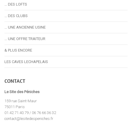
… DES LOFTS
… DES CLUBS
… UNE ANCIENNE USINE
… UNE OFFRE TRAITEUR
& PLUS ENCORE
LES CAVES LECHAPELAIS
CONTACT
Le Site des Péniches
159 rue Saint-Maur
75011 Paris
01.42.71.40.79 / 06 76 66 36 32
contact@lesitedespeniches.fr