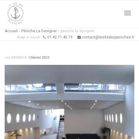
Active
Accueil
»
Péniche La Designer
»
péniche la designer
Keep in touch
01.42.71.40.79
contact@lesitedespeniches.fr
naviga
,
1 février 2023
Lea AREABOX