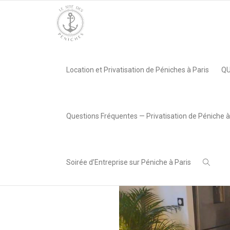
Accueil
»
Péniche La Designer
»
péniche la designer
Location et Privatisation de Péniches à Paris
QU
,
Lea AREABOX
1 février
2023
Questions Fréquentes — Privatisation de Péniche à
Soirée d’Entreprise sur Péniche à Paris