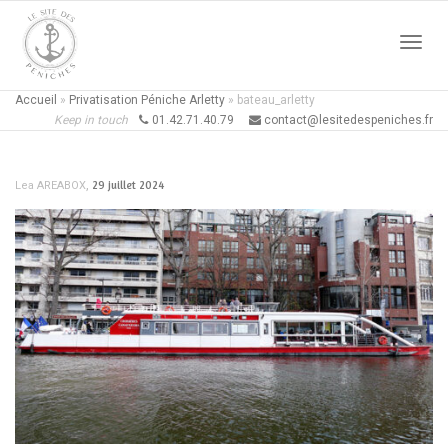
Active
Accueil
»
Privatisation Péniche Arletty
»
bateau_arletty
Keep in touch
01.42.71.40.79
contact@lesitedespeniches.fr
naviga
,
29 juillet 2024
Lea AREABOX