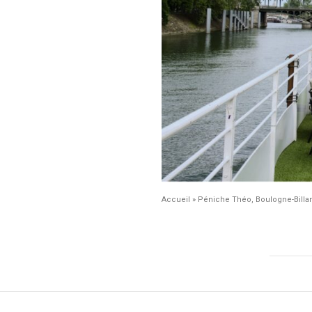
Accueil
»
Péniche Théo, Boulogne-Billa