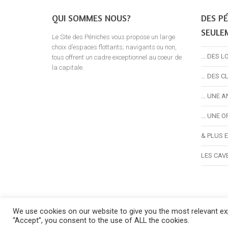
QUI SOMMES NOUS?
DES PÉ
SEULE
Le Site des Péniches vous propose un large
choix d’espaces flottants; navigants ou non,
… DES L
tous offrent un cadre exceptionnel au coeur de
la capitale.
… DES C
… UNE A
… UNE O
& PLUS 
LES CAV
We use cookies on our website to give you the most relevant exp
©2024 
“Accept”, you consent to the use of ALL the cookies.