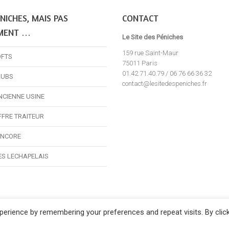
NICHES, MAIS PAS
CONTACT
MENT …
Le Site des Péniches
159 rue Saint-Maur
OFTS
75011 Paris
01.42.71.40.79 / 06 76 66 36 32
LUBS
contact@lesitedespeniches.fr
NCIENNE USINE
FFRE TRAITEUR
ENCORE
ES LECHAPELAIS
erience by remembering your preferences and repeat visits. By clic
Le Site des Péniches,
privatisation, location et réservation des péniches pari