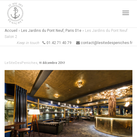
Active
Accueil
»
Les Jardins du Pont Neuf, Paris 01e
»
Les Jardins du Pont Neuf
Salon 2
Keep in touch
01.42.71.40.79
contact@lesitedespeniches.fr
naviga
,
11 décembre 2017
LeSiteDesPeniches