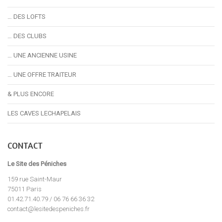
… DES LOFTS
… DES CLUBS
… UNE ANCIENNE USINE
… UNE OFFRE TRAITEUR
& PLUS ENCORE
LES CAVES LECHAPELAIS
CONTACT
Le Site des Péniches
159 rue Saint-Maur
75011 Paris
01.42.71.40.79 / 06 76 66 36 32
contact@lesitedespeniches.fr