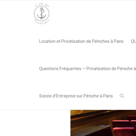
Accueil
»
Le Montebello, Paris 16e
»
le_site_des_peniches_priv
Location et Privatisation de Péniches à Paris
QU
,
LeSiteDesPeniches
9 avril 2018
Questions Fréquentes — Privatisation de Péniche à
Soirée d’Entreprise sur Péniche à Paris