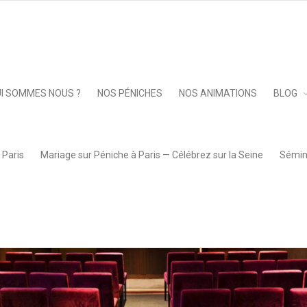
atisation_le_montebello_salle_de_conference
Keep 
I SOMMES NOUS ?
NOS PÉNICHES
NOS ANIMATIONS
BLOG
 Paris
Mariage sur Péniche à Paris — Célébrez sur la Seine
Sémina