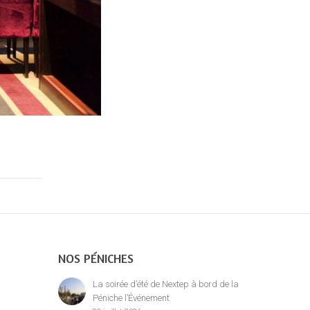
NOS PÉNICHES
La soirée d’été de Nextep à bord de la
Péniche l’Événement