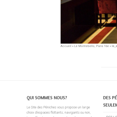
Accueil
»
Le Montebello, Paris 16e
»
le_
QUI SOMMES NOUS?
DES PÉ
SEULE
Le Site des Péniches vous propose un large
choix d’espaces flottants; navigants ou non,