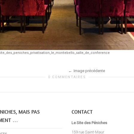
site_des_peniches_privatisation_le_montebello_salle_de_conference
Image précédente
0 COMMENTAIRES
NICHES, MAIS PAS
CONTACT
MENT …
Le Site des Péniches
159 rue Saint-Maur