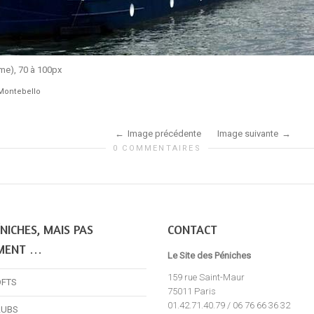
ème), 70 à 100px
Montebello
Image précédente
Image suivante
0 COMMENTAIRES
NICHES, MAIS PAS
CONTACT
MENT …
Le Site des Péniches
159 rue Saint-Maur
OFTS
75011 Paris
01.42.71.40.79 / 06 76 66 36 32
LUBS