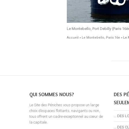
Le Montebello, Port Debilly (Paris 16
Accueil
»
Le Montebello, Paris 16e
»
Le 
QUI SOMMES NOUS?
DES PÉ
SEULE
Le Site des Péniches vous propose un large
choix d’espaces flottants; navigants ou non,
… DES L
tous offrent un cadre exceptionnel au coeur de
la capitale.
… DES C