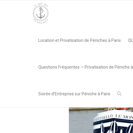
Accueil
»
Le Montebello, Paris 16e
»
Le Montebello
Location et Privatisation de Péniches à Paris
QU
,
LeSiteDesPeniches
3 janvier
2018
Questions Fréquentes — Privatisation de Péniche à
Soirée d’Entreprise sur Péniche à Paris