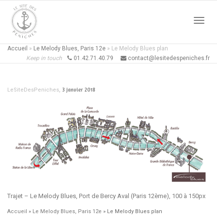
Active
Accueil
»
Le Melody Blues, Paris 12e
»
Le Melody Blues plan
Keep in touch
01.42.71.40.79
contact@lesitedespeniches.fr
naviga
,
3 janvier 2018
LeSiteDesPeniches
Trajet – Le Melody Blues, Port de Bercy Aval (Paris 12ème), 100 à 150px
Accueil
»
Le Melody Blues, Paris 12e
»
Le Melody Blues plan