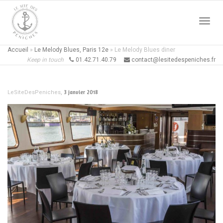
Active
Accueil
»
Le Melody Blues, Paris 12e
»
Le Melody Blues diner
Keep in touch
01.42.71.40.79
contact@lesitedespeniches.fr
naviga
,
3 janvier 2018
LeSiteDesPeniches