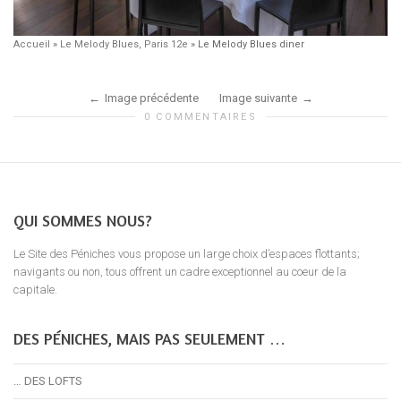
Accueil
»
Le Melody Blues, Paris 12e
»
Le Melody Blues diner
Image précédente
Image suivante
0 COMMENTAIRES
QUI SOMMES NOUS?
Le Site des Péniches vous propose un large choix d’espaces flottants;
navigants ou non, tous offrent un cadre exceptionnel au coeur de la
capitale.
DES PÉNICHES, MAIS PAS SEULEMENT …
… DES LOFTS