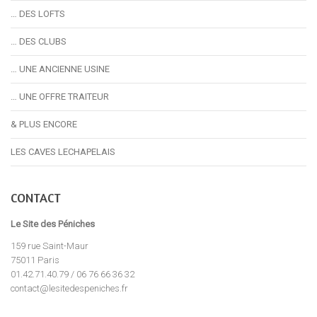
… DES LOFTS
… DES CLUBS
… UNE ANCIENNE USINE
… UNE OFFRE TRAITEUR
& PLUS ENCORE
LES CAVES LECHAPELAIS
CONTACT
Le Site des Péniches
159 rue Saint-Maur
75011 Paris
01.42.71.40.79 / 06 76 66 36 32
contact@lesitedespeniches.fr