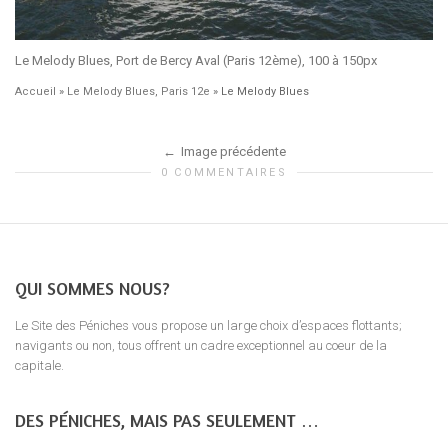
Le Melody Blues, Port de Bercy Aval (Paris 12ème), 100 à 150px
Accueil
»
Le Melody Blues, Paris 12e
»
Le Melody Blues
Image précédente
0 COMMENTAIRES
QUI SOMMES NOUS?
Le Site des Péniches vous propose un large choix d’espaces flottants;
navigants ou non, tous offrent un cadre exceptionnel au coeur de la
capitale.
DES PÉNICHES, MAIS PAS SEULEMENT …