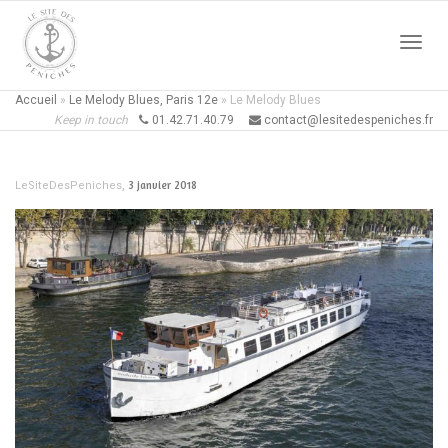
Active
Accueil
»
Le Melody Blues, Paris 12e
»
Le Melody Blues
Keep in touch
01.42.71.40.79
contact@lesitedespeniches.fr
naviga
,
3 janvier 2018
LeSiteDesPeniches