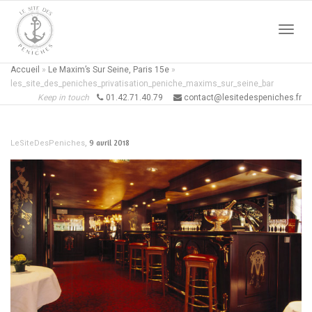
Active
Accueil
»
Le Maxim’s Sur Seine, Paris 15e
»
les_site_des_peniches_privatisation_peniche_maxims_sur_seine_bar
Keep in touch
01.42.71.40.79
contact@lesitedespeniches.fr
naviga
,
9 avril 2018
LeSiteDesPeniches