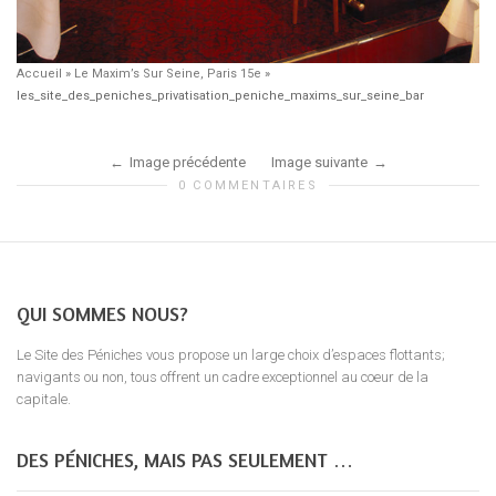
Accueil
»
Le Maxim’s Sur Seine, Paris 15e
»
les_site_des_peniches_privatisation_peniche_maxims_sur_seine_bar
Image précédente
Image suivante
0 COMMENTAIRES
QUI SOMMES NOUS?
Le Site des Péniches vous propose un large choix d’espaces flottants;
navigants ou non, tous offrent un cadre exceptionnel au coeur de la
capitale.
DES PÉNICHES, MAIS PAS SEULEMENT …