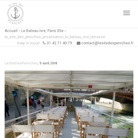
Active
Accueil
»
Le Bateau Ivre, Paris 05e
»
le_site_des_peniches_privatisation_le_bateau_ivre_terrasse
Keep in touch
01.42.71.40.79
contact@lesitedespeniches.fr
naviga
,
9 avril 2018
LeSiteDesPeniches