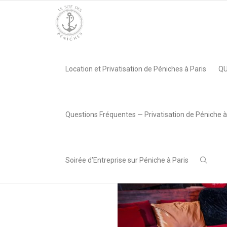
Accueil
»
La Dame de Canton, Paris 13e
»
La Dame de Canton C
Location et Privatisation de Péniches à Paris
QU
,
LeSiteDesPeniches
11 décembre
2017
Questions Fréquentes — Privatisation de Péniche à
Soirée d’Entreprise sur Péniche à Paris