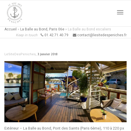
Active
Accueil
»
La Balle au Bond, Paris 06e
»
La Balle au Bond escaliers
Keep in touch
01.42.71.40.79
contact@lesitedespeniches.fr
naviga
,
3 janvier 2018
LeSiteDesPeniches
Extérieur – La Balle au Bond, Pont des Saints (Paris 6ème), 110 à 220 px