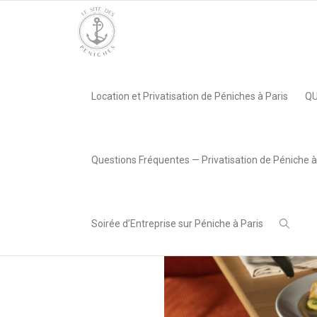
Accueil
»
Privatisation Facette Le Mazette
»
facette-lemazette
Location et Privatisation de Péniches à Paris
QU
,
Lea AREABOX
9 avril 2024
Questions Fréquentes — Privatisation de Péniche à
Soirée d’Entreprise sur Péniche à Paris