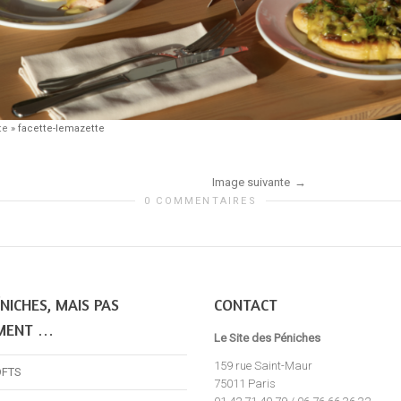
te
»
facette-lemazette
Image suivante
0 COMMENTAIRES
NICHES, MAIS PAS
CONTACT
MENT …
Le Site des Péniches
159 rue Saint-Maur
OFTS
75011 Paris