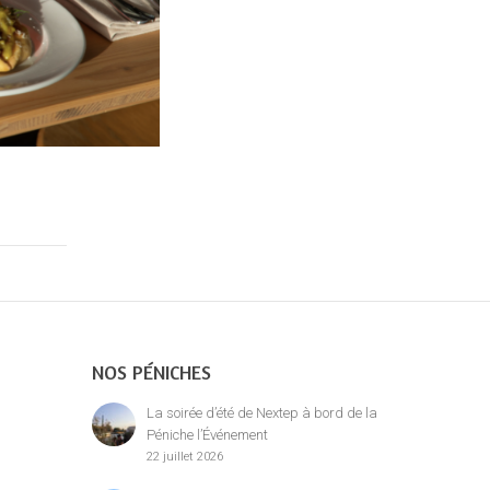
NOS PÉNICHES
La soirée d’été de Nextep à bord de la
Péniche l’Événement
22 juillet 2026