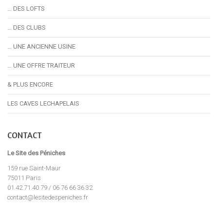
… DES LOFTS
… DES CLUBS
… UNE ANCIENNE USINE
… UNE OFFRE TRAITEUR
& PLUS ENCORE
LES CAVES LECHAPELAIS
CONTACT
Le Site des Péniches
159 rue Saint-Maur
75011 Paris
01.42.71.40.79 / 06 76 66 36 32
contact@lesitedespeniches.fr