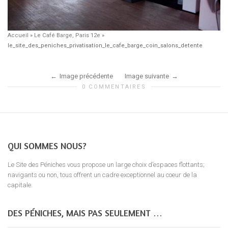
Accueil
»
Le Café Barge, Paris 12e
»
le_site_des_peniches_privatisation_le_cafe_barge_coin_salons_detente
Image précédente
Image suivante
0 COMMENTAIRES
QUI SOMMES NOUS?
Le Site des Péniches vous propose un large choix d’espaces flottants;
navigants ou non, tous offrent un cadre exceptionnel au coeur de la
capitale.
DES PÉNICHES, MAIS PAS SEULEMENT …