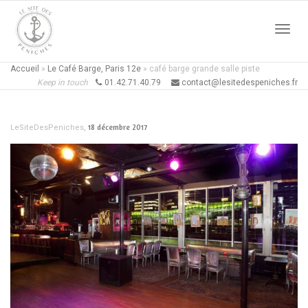
Active
Accueil
»
Le Café Barge, Paris 12e
»
café barge grande salle piste
Keep in touch
01.42.71.40.79
contact@lesitedespeniches.fr
naviga
,
18 décembre 2017
LeSiteDesPeniches