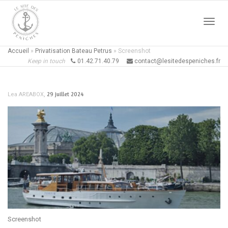
Active
Accueil
»
Privatisation Bateau Petrus
»
Screenshot
Keep in touch
01.42.71.40.79
contact@lesitedespeniches.fr
naviga
,
29 juillet 2024
Lea AREABOX
Screenshot