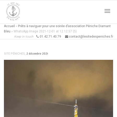
Active
Accueil
»
Prêts à naviguer pour une soirée d’association Péniche Diamant
Bleu
»
WhatsApp Image 2021-12-01 at 12.12.57 (5)
Keep in touch
01.42.71.40.79
contact@lesitedespeniches.fr
naviga
,
2 décembre 2021
SITE PÉNICHES