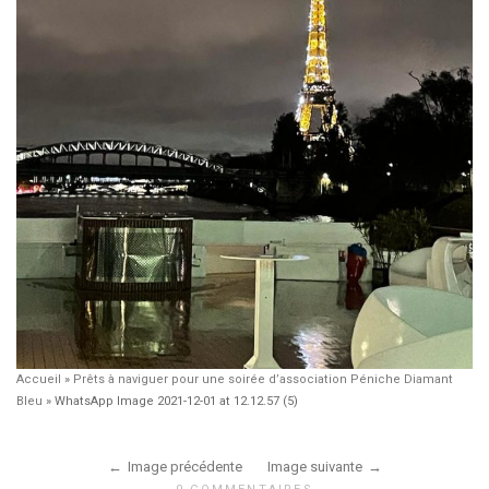
Accueil
»
Prêts à naviguer pour une soirée d’association Péniche Diamant
Bleu
»
WhatsApp Image 2021-12-01 at 12.12.57 (5)
Image précédente
Image suivante