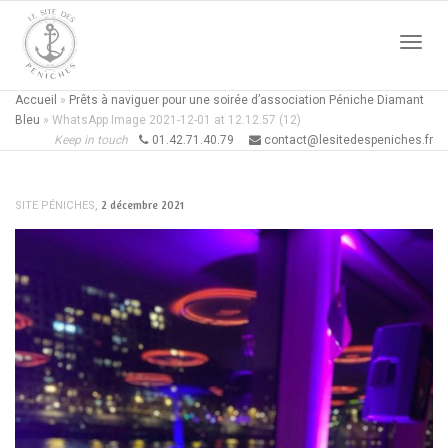
Active
Accueil
»
Prêts à naviguer pour une soirée d’association Péniche Diamant
Bleu
»
WhatsApp Image 2021-12-01 at 12.12.57 (12)
Keep in touch
01.42.71.40.79
contact@lesitedespeniches.fr
naviga
,
2 décembre 2021
SITE PÉNICHES