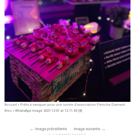
Accueil
»
Prêts à naviguer pour une soirée d’association Péniche Diamant
Bleu
»
WhatsApp Image 2021-12-01 at 12.11.43 (8)
Image précédente
Image suivante