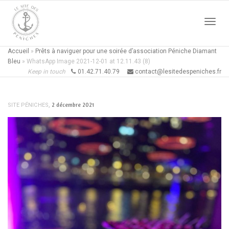
Active
Accueil
»
Prêts à naviguer pour une soirée d’association Péniche Diamant
Bleu
»
WhatsApp Image 2021-12-01 at 12.11.43 (8)
Keep in touch
01.42.71.40.79
contact@lesitedespeniches.fr
naviga
,
2 décembre 2021
SITE PÉNICHES